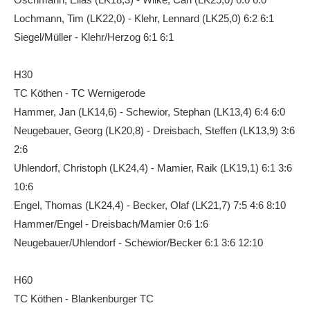
Anhalt Open Senioren
Lochmann, Tim (LK22,0) - Klehr, Lennard (LK25,0) 6:2 6:1
Siegel/Müller - Klehr/Herzog 6:1 6:1
4-Städte-Turnier
Unternehmer-Cup 2026
H30
5. Kreismeisterschaften Anhalt Bitterfeld Kinder und
TC Köthen - TC Wernigerode
Jugend 2026
Hammer, Jan (LK14,6) - Schewior, Stephan (LK13,4) 6:4 6:0
Neugebauer, Georg (LK20,8) - Dreisbach, Steffen (LK13,9) 3:6
Vereinsturniere 2026
2:6
Uhlendorf, Christoph (LK24,4) - Mamier, Raik (LK19,1) 6:1 3:6
10:6
Engel, Thomas (LK24,4) - Becker, Olaf (LK21,7) 7:5 4:6 8:10
Hammer/Engel - Dreisbach/Mamier 0:6 1:6
Neugebauer/Uhlendorf - Schewior/Becker 6:1 3:6 12:10
H60
TC Köthen - Blankenburger TC