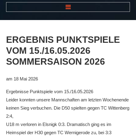
HOME
NEWS
ERGEBNIS
PUNKTSPIELE
VEREIN
VOM
15./16.05.2026
Der Vorstand
SOMMERSAISON
2026
Das Clubhaus
Die Tennisanlage
am 18 Mai 2026
Mitgliedschaft
Ergebnisse Punktspiele vom 15./16.05.2026
Downloads
Leider konnten unsere Mannschaften am letzten Wochenende
keinen Sieg verbuchen. Die D50 spielten gegen TC Wittenberg
Bespannungsservice
2:4,
Die Geschichte
U18 m verloren in Elsnigk 0:3. Dramatisch ging es im
Heimspiel der H30 gegen TC Wernigerode zu, bei 3:3
Die Sponsoren