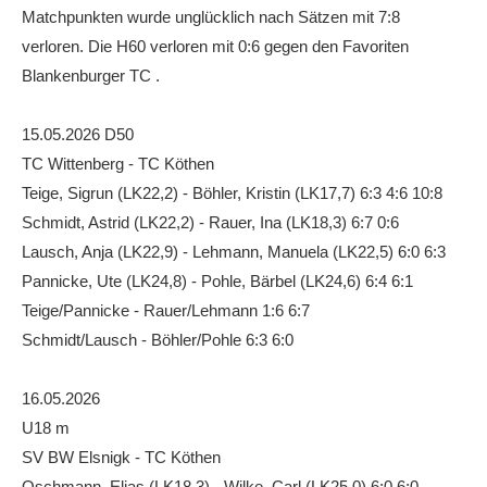
Matchpunkten wurde unglücklich nach Sätzen mit 7:8
Die Fotos
verloren. Die H60 verloren mit 0:6 gegen den Favoriten
MANNSCHAFTEN
Blankenburger TC .
Punktspiele
15.05.2026 D50
Punktspiele Wintersaison 2025/2026
TC Wittenberg - TC Köthen
Erwachsene
Teige, Sigrun (LK22,2) - Böhler, Kristin (LK17,7) 6:3 4:6 10:8
Schmidt, Astrid (LK22,2) - Rauer, Ina (LK18,3) 6:7 0:6
Jugend
Lausch, Anja (LK22,9) - Lehmann, Manuela (LK22,5) 6:0 6:3
TRAINING
Pannicke, Ute (LK24,8) - Pohle, Bärbel (LK24,6) 6:4 6:1
Trainingszeiten
Teige/Pannicke - Rauer/Lehmann 1:6 6:7
Schmidt/Lausch - Böhler/Pohle 6:3 6:0
Trainer
Platz buchen
16.05.2026
U18 m
Kinder- und Jugendtraining
SV BW Elsnigk - TC Köthen
EVENTS & TURNIERE
Oschmann, Elias (LK18,3) - Wilke, Carl (LK25,0) 6:0 6:0