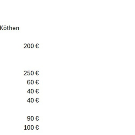
Bitterf
Vereins
ervice
e
n