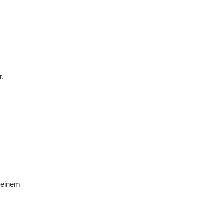
r.
r einem