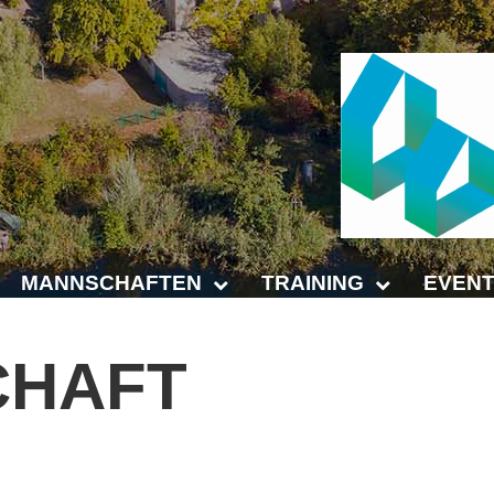
MANNSCHAFTEN
TRAINING
EVENT
Punktspiele
Trainingszeiten
Anhalt 
CHAFT
Punktspiele Wintersaison 2025/2026
Trainer
4-Städt
age
Erwachsene
Platz buchen
Untern
Jugend
Kinder- und Jugendtraining
5. Krei