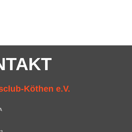
NTAKT
sclub-Köthen e.V.
A
83