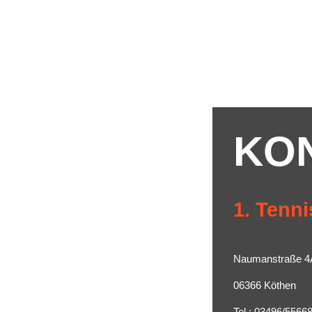
KO
1. Tenni
Naumanstraße 4
06366 Köthen
Tel.: 03496/5566