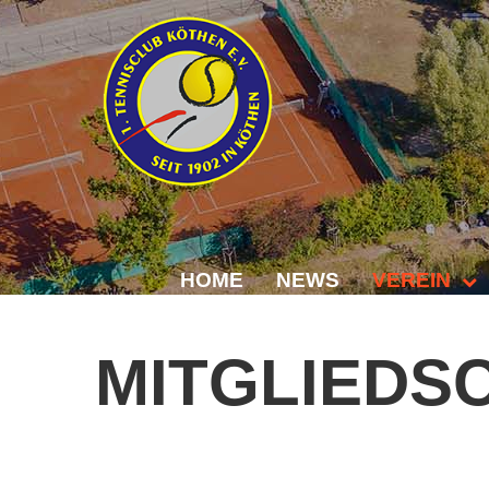
HOME
NEWS
VEREIN
Der Vorstand
MITGLIEDS
Das Clubhaus
Die Tennisanl
Mitgliedschaft