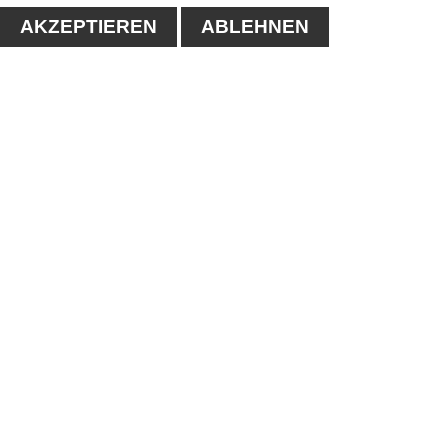
AKZEPTIEREN
ABLEHNEN
KONTAKT
1. Tennisclub-Köthen e.V.
Naumanstraße 4A
06366 Köthen
Tel.: 03496/556683
E-mail:
info@tc-koethen.de
IMPRESSUM
-
DATENSCHUTZERKLÄRUNG