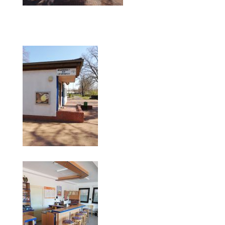
Die Fotos
MANNSCHAFTEN
Punktspiele
Punktspiele Wintersaison 2025/2026
Erwachsene
Jugend
TRAINING
Trainingszeiten
Trainer
Platz buchen
Kinder- und Jugendtraining
EVENTS & TURNIERE