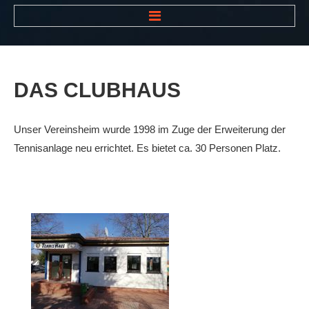
HOME
NEWS
DAS
CLUBHAUS
VEREIN
Der Vorstand
Unser Vereinsheim wurde 1998 im Zuge der Erweiterung der
Das Clubhaus
Tennisanlage neu errichtet. Es bietet ca. 30 Personen Platz.
Die Tennisanlage
Mitgliedschaft
Downloads
Bespannungsservice
Die Geschichte
Die Sponsoren