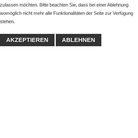
zulassen möchten. Bitte beachten Sie, dass bei einer Ablehnung
womöglich nicht mehr alle Funktionalitäten der Seite zur Verfügung
stehen.
AKZEPTIEREN
ABLEHNEN
KONTAKT
1. Tennisclub-Köthen e.V.
Naumanstraße 4A
06366 Köthen
Tel.: 03496/556683