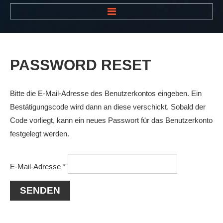
HOME
NEWS
PASSWORD
RESET
VEREIN
Der Vorstand
Bitte die E-Mail-Adresse des Benutzerkontos eingeben. Ein
Das Clubhaus
Bestätigungscode wird dann an diese verschickt. Sobald der
Code vorliegt, kann ein neues Passwort für das Benutzerkonto
Die Tennisanlage
festgelegt werden.
Mitgliedschaft
Downloads
E-Mail-Adresse
*
Bespannungsservice
SENDEN
Die Geschichte
Die Sponsoren