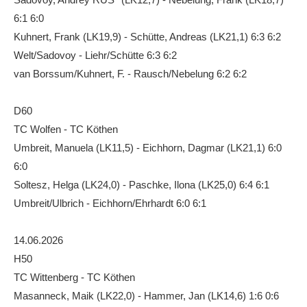
Anhalt Open Senioren
6:1 6:0
Kuhnert, Frank (LK19,9) - Schütte, Andreas (LK21,1) 6:3 6:2
4-Städte-Turnier
Welt/Sadovoy - Liehr/Schütte 6:3 6:2
Unternehmer-Cup 2026
van Borssum/Kuhnert, F. - Rausch/Nebelung 6:2 6:2
5. Kreismeisterschaften Anhalt Bitterfeld Kinder und
Jugend 2026
D60
TC Wolfen - TC Köthen
Vereinsturniere 2026
Umbreit, Manuela (LK11,5) - Eichhorn, Dagmar (LK21,1) 6:0
6:0
Soltesz, Helga (LK24,0) - Paschke, Ilona (LK25,0) 6:4 6:1
Umbreit/Ulbrich - Eichhorn/Ehrhardt 6:0 6:1
14.06.2026
H50
TC Wittenberg - TC Köthen
Masanneck, Maik (LK22,0) - Hammer, Jan (LK14,6) 1:6 0:6