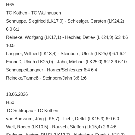
H65
Die Fotos
TC Köthen - TC Wallhausen
MANNSCHAFTEN
Schnuppe, Siegfried (LK17,0) - Schlesiger, Carsten (LK24,2)
6:0 6:1
Punktspiele
Reineke, Wolfgang (LK17,1) - Hechler, Detlev (LK24,9) 6:3 4:6
Punktspiele Wintersaison 2025/2026
10:5
Erwachsene
Langner, Wilfried (LK18,4) - Steinborn, Ulrich (LK25,0) 6:1 6:2
Fanneß, Ulrich (LK25,0) - Jahn, Michael (LK25,0) 6:2 2:6 6:10
Jugend
Schnuppe/Langner - Horner/Schlesiger 6:4 6:4
TRAINING
Reineke/Fanneß - Steinborn/Jahn 3:6 1:6
Trainingszeiten
13.06.2026
Trainer
H50
Platz buchen
TC Schkopau - TC Köthen
van Borssum, Jörg (LK5,7) - Liehr, Detlef (LK15,3) 6:0 6:0
Kinder- und Jugendtraining
Welt, Rocco (LK10,5) - Rausch, Steffen (LK15,4) 2:6 4:6
EVENTS & TURNIERE
Sadovoy, Andrey RUS* (LK12,7) - Nebelung, Frank (LK18,7)