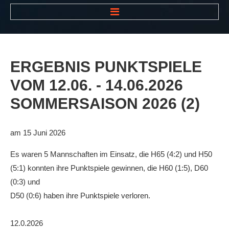
HOME
NEWS
ERGEBNIS
PUNKTSPIELE
VEREIN
VOM
12.06.
-
14.06.2026
Der Vorstand
SOMMERSAISON
2026
(2)
Das Clubhaus
Die Tennisanlage
am 15 Juni 2026
Mitgliedschaft
Es waren 5 Mannschaften im Einsatz, die H65 (4:2) und H50
Downloads
(5:1) konnten ihre Punktspiele gewinnen, die H60 (1:5), D60
(0:3) und
Bespannungsservice
D50 (0:6) haben ihre Punktspiele verloren.
Die Geschichte
12.0.2026
Die Sponsoren