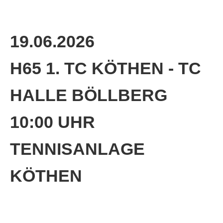
Die Fotos
MANNSCHAFTEN
19.06.2026
Punktspiele
H65 1. TC KÖTHEN - TC
Punktspiele Wintersaison 2025/2026
Erwachsene
HALLE BÖLLBERG
Jugend
10:00 UHR
TRAINING
Trainingszeiten
TENNISANLAGE
Trainer
KÖTHEN
Platz buchen
Kinder- und Jugendtraining
EVENTS & TURNIERE