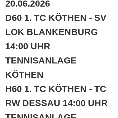
20.06.2026
Anhalt Open Senioren
4-Städte-Turnier
D60 1. TC KÖTHEN - SV
Unternehmer-Cup 2026
LOK BLANKENBURG
5. Kreismeisterschaften Anhalt Bitterfeld Kinder und
Jugend 2026
14:00 UHR
Vereinsturniere 2026
TENNISANLAGE
KÖTHEN
H60 1. TC KÖTHEN - TC
RW DESSAU 14:00 UHR
TENNISANLAGE