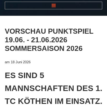
HOME
NEWS
VORSCHAU
PUNKTSPIEL
VEREIN
19.06.
-
21.06.2026
Der Vorstand
SOMMERSAISON
2026
Das Clubhaus
Die Tennisanlage
am 18 Juni 2026
Mitgliedschaft
ES SIND 5
Downloads
MANNSCHAFTEN DES 1.
Bespannungsservice
Die Geschichte
TC KÖTHEN IM EINSATZ.
Die Sponsoren