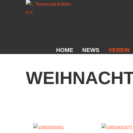
HOME
NEWS
VEREIN
Der Vorst
WEIHNACHT
Das Clubh
Die Tennis
Mitgliedsch
Download
Bespannun