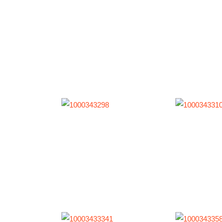
ichte
oren