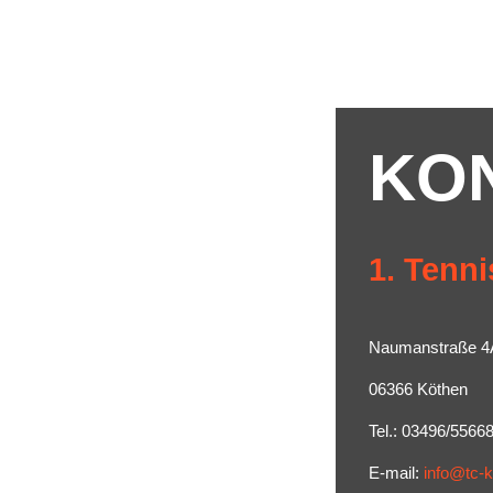
KO
1. Tenni
Naumanstraße 4
06366 Köthen
Tel.: 03496/5566
E-mail:
info@tc-