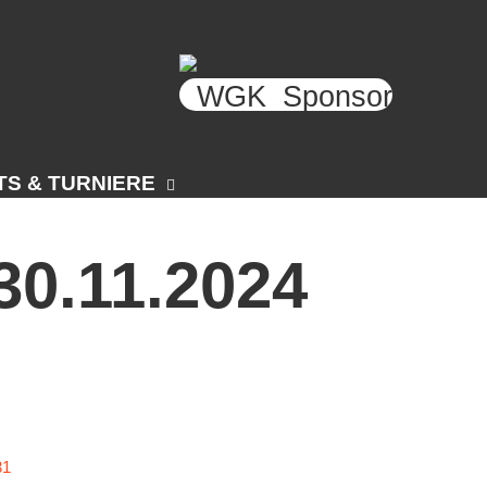
TS & TURNIERE
 Open Senioren
30.11.2024
e-Turnier
nehmer-Cup 2026
ismeisterschaften Anhalt
feld Kinder und Jugend 2026
sturniere 2026