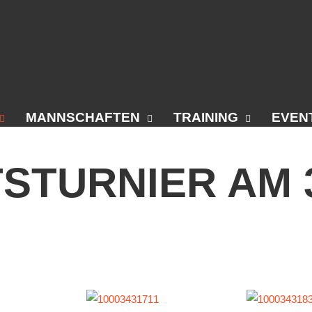
MANNSCHAFTEN
TRAINING
EVEN
and
Punktspiele
Trainingszeiten
Anhalt
STURNIER
AM
aus
Punktspiele Wintersaison 2025/2026
Trainer
4-Städt
anlage
Erwachsene
Platz buchen
Unter
aft
Jugend
Kinder- und Jugendtraining
5. Kre
Bitter
s
Verein
gsservice