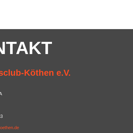
NTAKT
sclub-Köthen e.V.
A
83
koethen.de