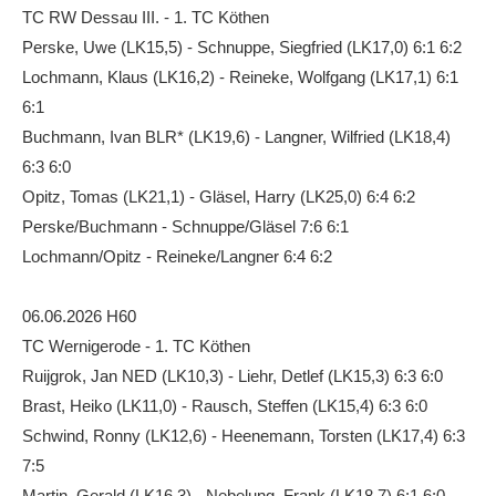
TC RW Dessau III. - 1. TC Köthen
Die Fotos
Perske, Uwe (LK15,5) - Schnuppe, Siegfried (LK17,0) 6:1 6:2
MANNSCHAFTEN
Lochmann, Klaus (LK16,2) - Reineke, Wolfgang (LK17,1) 6:1
6:1
Punktspiele
Buchmann, Ivan BLR* (LK19,6) - Langner, Wilfried (LK18,4)
Punktspiele Wintersaison 2025/2026
6:3 6:0
Erwachsene
Opitz, Tomas (LK21,1) - Gläsel, Harry (LK25,0) 6:4 6:2
Perske/Buchmann - Schnuppe/Gläsel 7:6 6:1
Jugend
Lochmann/Opitz - Reineke/Langner 6:4 6:2
TRAINING
Trainingszeiten
06.06.2026 H60
TC Wernigerode - 1. TC Köthen
Trainer
Ruijgrok, Jan NED (LK10,3) - Liehr, Detlef (LK15,3) 6:3 6:0
Platz buchen
Brast, Heiko (LK11,0) - Rausch, Steffen (LK15,4) 6:3 6:0
Schwind, Ronny (LK12,6) - Heenemann, Torsten (LK17,4) 6:3
Kinder- und Jugendtraining
7:5
EVENTS & TURNIERE
Martin, Gerald (LK16,3) - Nebelung, Frank (LK18,7) 6:1 6:0