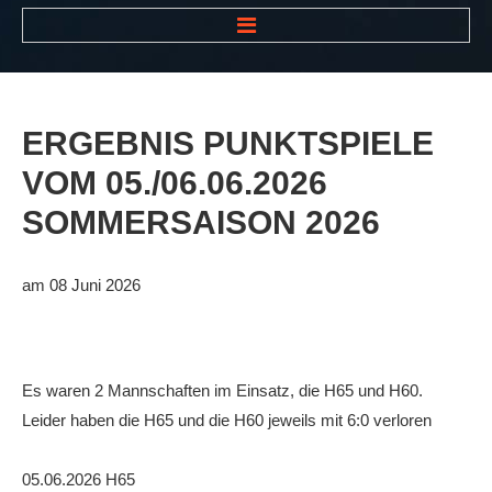
HOME
NEWS
ERGEBNIS
PUNKTSPIELE
VEREIN
VOM
05./06.06.2026
Der Vorstand
SOMMERSAISON
2026
Das Clubhaus
Die Tennisanlage
am 08 Juni 2026
Mitgliedschaft
Downloads
Es waren 2 Mannschaften im Einsatz, die H65 und H60.
Bespannungsservice
Leider haben die H65 und die H60 jeweils mit 6:0 verloren
Die Geschichte
05.06.2026 H65
Die Sponsoren