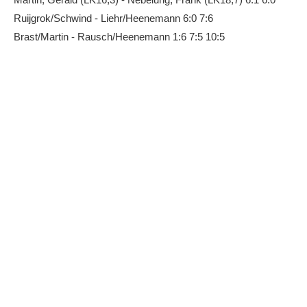
Anhalt Open Senioren
Ruijgrok/Schwind - Liehr/Heenemann 6:0 7:6
Brast/Martin - Rausch/Heenemann 1:6 7:5 10:5
4-Städte-Turnier
Unternehmer-Cup 2026
5. Kreismeisterschaften Anhalt Bitterfeld Kinder und
Jugend 2026
Vereinsturniere 2026