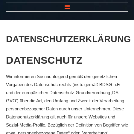
HOME
NEWS
DATENSCHUTZERKLÄRUNG
VEREIN
Der Vorstand
DATENSCHUTZ
Das Clubhaus
Die Tennisanlage
Wir informieren Sie nachfolgend gemäß den gesetzlichen
Vorgaben des Datenschutzrechts (insb. gemäß BDSG n.F.
Mitgliedschaft
und der europäischen Datenschutz-Grundverordnung ‚DS-
Downloads
GVO‘) über die Art, den Umfang und Zweck der Verarbeitung
Bespannungsservice
personenbezogener Daten durch unser Unternehmen. Diese
Datenschutzerklärung gilt auch für unsere Websites und
Die Geschichte
Sozial-Media-Profile. Bezüglich der Definition von Begriffen wie
Die Sponsoren
etwa „personenbezogene Daten“ oder „Verarbeitung“