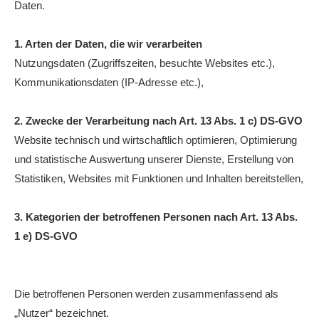
Daten.
Anhalt Open Senioren
4-Städte-Turnier
1. Arten der Daten, die wir verarbeiten
Nutzungsdaten (Zugriffszeiten, besuchte Websites etc.),
Unternehmer-Cup 2026
Kommunikationsdaten (IP-Adresse etc.),
5. Kreismeisterschaften Anhalt Bitterfeld Kinder und
Jugend 2026
2. Zwecke der Verarbeitung nach Art. 13 Abs. 1 c) DS-GVO
Website technisch und wirtschaftlich optimieren, Optimierung
Vereinsturniere 2026
und statistische Auswertung unserer Dienste, Erstellung von
Statistiken, Websites mit Funktionen und Inhalten bereitstellen,
3. Kategorien der betroffenen Personen nach Art. 13 Abs.
1 e) DS-GVO
Die betroffenen Personen werden zusammenfassend als
„Nutzer“ bezeichnet.