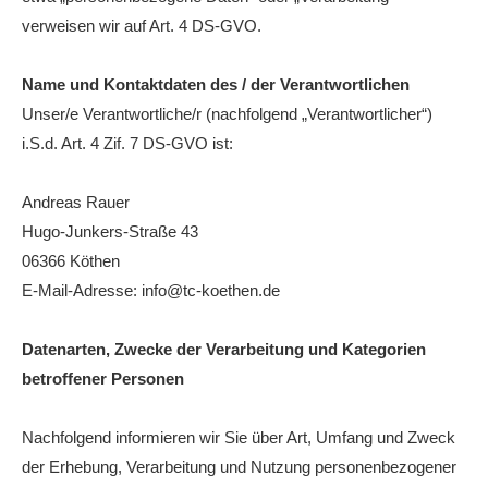
verweisen wir auf Art. 4 DS-GVO.
Die Fotos
MANNSCHAFTEN
Name und Kontaktdaten des / der Verantwortlichen
Punktspiele
Unser/e Verantwortliche/r (nachfolgend „Verantwortlicher“)
i.S.d. Art. 4 Zif. 7 DS-GVO ist:
Punktspiele Wintersaison 2025/2026
Erwachsene
Andreas Rauer
Hugo-Junkers-Straße 43
Jugend
06366 Köthen
TRAINING
E-Mail-Adresse: info@tc-koethen.de
Trainingszeiten
Trainer
Datenarten, Zwecke der Verarbeitung und Kategorien
betroffener Personen
Platz buchen
Kinder- und Jugendtraining
Nachfolgend informieren wir Sie über Art, Umfang und Zweck
der Erhebung, Verarbeitung und Nutzung personenbezogener
EVENTS & TURNIERE