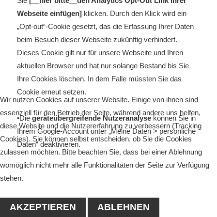
Sie
[__hier bitte__den Analytics Opt-Out Link Ihrer
Webseite einfügen]
klicken. Durch den Klick wird ein
„Opt-out“-Cookie gesetzt, das die Erfassung Ihrer Daten
beim Besuch dieser Webseite zukünftig verhindert.
Dieses Cookie gilt nur für unsere Webseite und Ihren
aktuellen Browser und hat nur solange Bestand bis Sie
Ihre Cookies löschen. In dem Falle müssten Sie das
Cookie erneut setzen.
Wir nutzen Cookies auf unserer Website. Einige von ihnen sind
essenziell für den Betrieb der Seite, während andere uns helfen,
•Die
geräteübergreifende Nutzeranalyse
können Sie in
diese Website und die Nutzererfahrung zu verbessern (Tracking
Ihrem Google-Account unter „Meine Daten > persönliche
Cookies). Sie können selbst entscheiden, ob Sie die Cookies
Daten“ deaktivieren.
zulassen möchten. Bitte beachten Sie, dass bei einer Ablehnung
womöglich nicht mehr alle Funktionalitäten der Seite zur Verfügung
stehen.
AKZEPTIEREN
ABLEHNEN
Google Maps