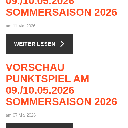
09./10.05.2026
Anhalt Open Senioren
SOMMERSAISON
2026
4-Städte-Turnier
am 11 Mai 2026
Unternehmer-Cup 2026
5. Kreismeisterschaften Anhalt Bitterfeld Kinder und
WEITER LESEN
Jugend 2026
Vereinsturniere 2026
VORSCHAU
PUNKTSPIEL
AM
09./10.05.2026
SOMMERSAISON
2026
am 07 Mai 2026