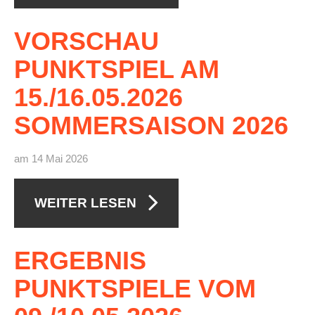
Die Fotos
VORSCHAU
MANNSCHAFTEN
PUNKTSPIEL
AM
Punktspiele
15./16.05.2026
Punktspiele Wintersaison 2025/2026
SOMMERSAISON
2026
Erwachsene
Jugend
am 14 Mai 2026
TRAINING
Trainingszeiten
WEITER LESEN
Trainer
Platz buchen
ERGEBNIS
Kinder- und Jugendtraining
PUNKTSPIELE
VOM
EVENTS & TURNIERE